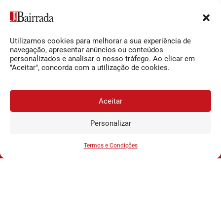
Utilizamos cookies para melhorar a sua experiência de
navegação, apresentar anúncios ou conteúdos
personalizados e analisar o nosso tráfego. Ao clicar em
Especial Habitação
Millèsime – 2.º
"Aceitar", concorda com a utilização de cookies.
2024
Encontro Nacional de
Espumantes
€
1,20
Aceitar
€
1,20
Personalizar
JORNAL DA BAIRRADA
Assine o
a
Assinar
0,34€
partir de
/semana
Termos e Condições