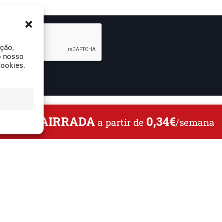
ação,
o nosso
cookies.
L DA BAIRRADA
0,34€
a partir de
/semana
O Jornal da Bairrada
Contactos
Ficha Técnica
Estatuto Editorial