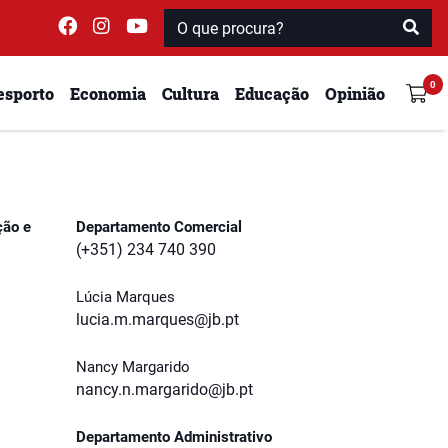
esporto
Economia
Cultura
Educação
Opinião
ção e
Departamento Comercial
(+351) 234 740 390
Lúcia Marques
lucia.m.marques@jb.pt
Nancy Margarido
nancy.n.margarido@jb.pt
Departamento Administrativo