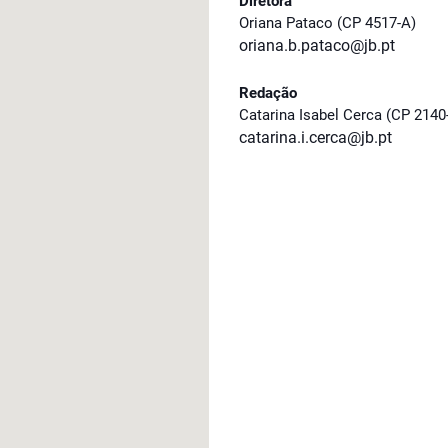
Diretora
Oriana Pataco (CP 4517-A)
oriana.b.pataco@jb.pt
Redação
Catarina Isabel Cerca (CP 2140
catarina.i.cerca@jb.pt
..