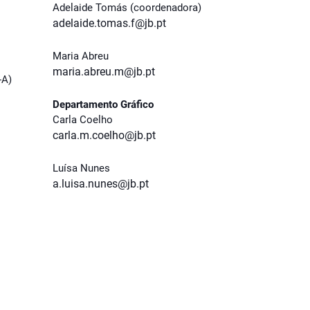
Adelaide Tomás (coordenadora)
adelaide.tomas.f@jb.pt
Maria Abreu
maria.abreu.m@jb.pt
-A)
Departamento Gráfico
Carla Coelho
carla.m.coelho@jb.pt
Luísa Nunes
a.luisa.nunes@jb.pt