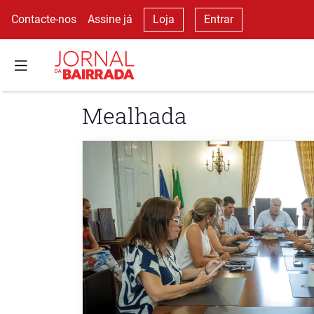
Contacte-nos
Assine já
Loja
Entrar
Mealhada