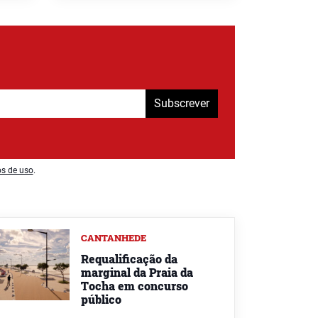
Subscrever
os de uso
.
CANTANHEDE
Requalificação da
marginal da Praia da
Tocha em concurso
público