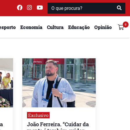
esporto
Economia
Cultura
Educação
Opinião
Exclusivo
 a
João Ferreira. “Cuidar da