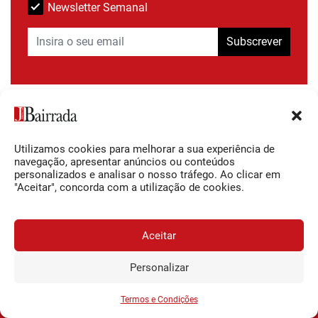
Newsletter Semanal
Subscrever
Ao subscrever está a indicar que leu e compreendeu a nossa
Política de
Privacidade e Termos de uso
.
Utilizamos cookies para melhorar a sua experiência de
navegação, apresentar anúncios ou conteúdos
personalizados e analisar o nosso tráfego. Ao clicar em
"Aceitar", concorda com a utilização de cookies.
Aceitar
Personalizar
JORNAL DA BAIRRADA
Assine o
a
Assinar
0,34€
partir de
/semana
Termos e Condições