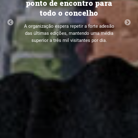
aprende-se skate entre
quatro paredes
Previous
Next
Todas as segundas-feiras, a antiga sala de
aulas transforma-se num espaço de
aprendizagem, onde os primeiros movimentos
em cima de uma prancha convivem com as
manobras dos praticantes mais experientes.