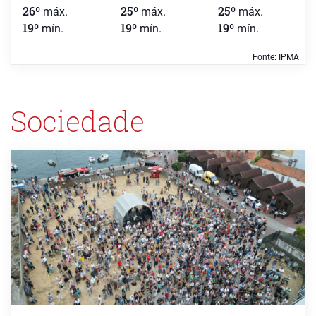
26º
25º
25º
máx.
máx.
máx.
19º
19º
19º
mín.
mín.
mín.
Fonte: IPMA
Sociedade