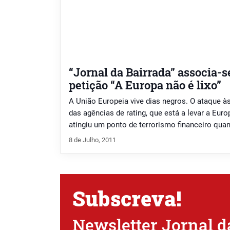
“Jornal da Bairrada” associa-se
petição “A Europa não é lixo”
A União Europeia vive dias negros. O ataque às
das agências de rating, que está a levar a Eur
atingiu um ponto de terrorismo financeiro qua
baixou esta semana o “rating” de Portugal para
8 de Julho, 2011
ataque à Europa, a um projecto […]
Subscreva!
Newsletter Jornal d