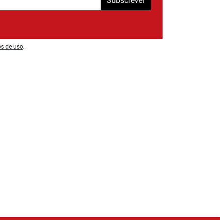
Subscrever
os de uso
.