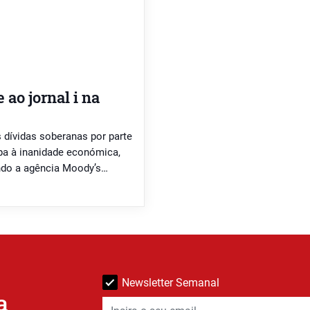
 ao jornal i na
 dívidas soberanas por parte
opa à inanidade económica,
ndo a agência Moody’s
 “lixo”. Está em curso um
Newsletter Semanal
a