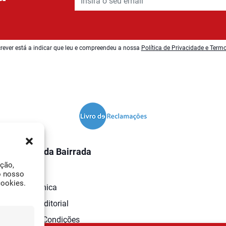
rever está a indicar que leu e compreendeu a nossa
Política de Privacidade e Term
O Jornal da Bairrada
ação,
Contactos
o nosso
cookies.
Ficha Técnica
Estatuto Editorial
Termos e Condições