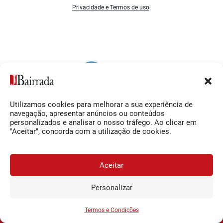
Privacidade e Termos de uso
.
Utilizamos cookies para melhorar a sua experiência de
Siga-nos
O Jornal da Bairrada
navegação, apresentar anúncios ou conteúdos
personalizados e analisar o nosso tráfego. Ao clicar em
Facebook
Contactos
"Aceitar", concorda com a utilização de cookies.
Instagram
Ficha Técnica
YouTube
Estatuto Editorial
Aceitar
Termos e Condições
Personalizar
JORNAL DA BAIRRADA
Assine o
a
Assinar
0,34€
© 2026 Jornal da Bairrada
partir de
/semana
Termos e Condições