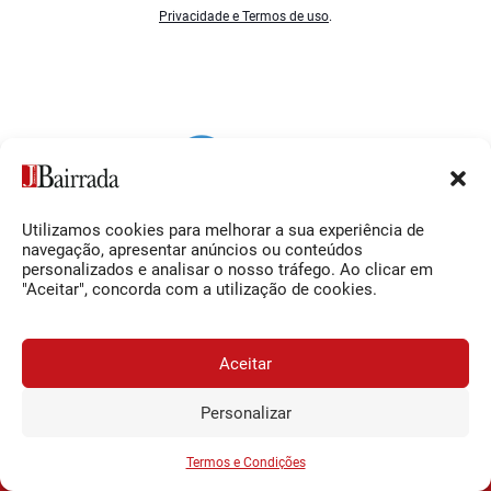
Privacidade e Termos de uso
.
Utilizamos cookies para melhorar a sua experiência de
Siga-nos
O Jornal da Bairrada
navegação, apresentar anúncios ou conteúdos
personalizados e analisar o nosso tráfego. Ao clicar em
Facebook
Contactos
"Aceitar", concorda com a utilização de cookies.
Instagram
Ficha Técnica
YouTube
Estatuto Editorial
Aceitar
Termos e Condições
Personalizar
JORNAL DA BAIRRADA
Assine o
a
Assinar
0,34€
© 2026 Jornal da Bairrada
partir de
/semana
Termos e Condições