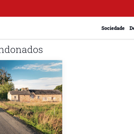
Sociedade
D
andonados