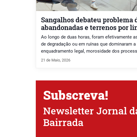
Sangalhos debateu problema 
abandonadas e terrenos por l
Ao longo de duas horas, foram efetivamente 
de degradação ou em ruínas que dominaram a
enquadramento legal, morosidade dos processo
familiares relacionados com heranças, e o “p
21 de Maio, 2026
marcaram esta mesa-redonda.
Subscreva!
Newsletter Jornal d
Bairrada