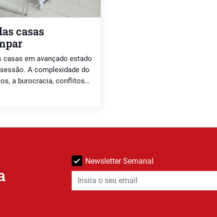
das casas
impar
as casas em avançado estado
 sessão. A complexidade do
s, a burocracia, conflitos
reço emocional” dos imóveis
Newsletter Semanal
a