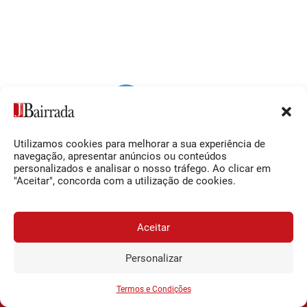
Utilizamos cookies para melhorar a sua experiência de
Siga-nos
O Jornal da Bairrada
navegação, apresentar anúncios ou conteúdos
personalizados e analisar o nosso tráfego. Ao clicar em
Facebook
Contactos
"Aceitar", concorda com a utilização de cookies.
Instagram
Ficha Técnica
YouTube
Estatuto Editorial
Aceitar
Termos e Condições
Personalizar
JORNAL DA BAIRRADA
Assine o
a
Assinar
0,34€
© 2026 Jornal da Bairrada
partir de
/semana
Termos e Condições