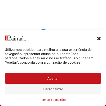
Utilizamos cookies para melhorar a sua experiência de
Siga-nos
O Jornal da Bairrada
navegação, apresentar anúncios ou conteúdos
personalizados e analisar o nosso tráfego. Ao clicar em
Facebook
Contactos
"Aceitar", concorda com a utilização de cookies.
Instagram
Ficha Técnica
YouTube
Estatuto Editorial
Aceitar
Termos e Condições
Personalizar
JORNAL DA BAIRRADA
Assine o
a
Assinar
0,34€
© 2026 Jornal da Bairrada
partir de
/semana
Termos e Condições