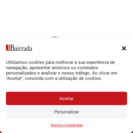
Utilizamos cookies para melhorar a sua experiência de
Siga-nos
O Jornal da Bairrada
navegação, apresentar anúncios ou conteúdos
personalizados e analisar o nosso tráfego. Ao clicar em
Facebook
Contactos
"Aceitar", concorda com a utilização de cookies.
Instagram
Ficha Técnica
YouTube
Estatuto Editorial
Aceitar
Termos e Condições
Personalizar
JORNAL DA BAIRRADA
Assine o
a
Assinar
0,34€
© 2026 Jornal da Bairrada
partir de
/semana
Termos e Condições