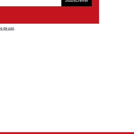
Subscrever
os de uso
.