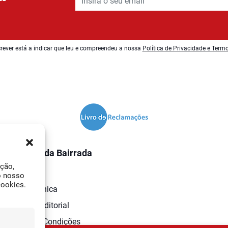
rever está a indicar que leu e compreendeu a nossa
Política de Privacidade e Term
O Jornal da Bairrada
ação,
Contactos
o nosso
cookies.
Ficha Técnica
Estatuto Editorial
Termos e Condições