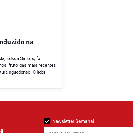
onduzido na
da, Edson Santos, foi
nos, fruto das mais recentes
tura aguedense. O líder
ente a sufrágio . “Estarei
empre […]
Newsletter Semanal
a