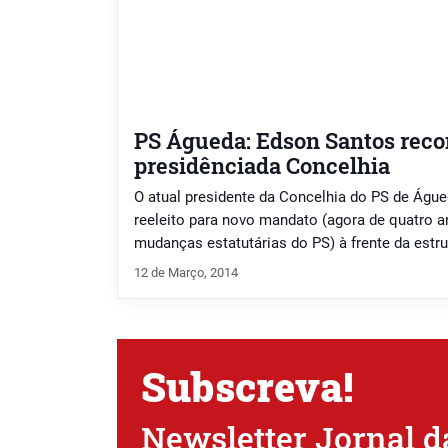
PS Águeda: Edson Santos rec
presidênciada Concelhia
O atual presidente da Concelhia do PS de Águe
reeleito para novo mandato (agora de quatro a
mudanças estatutárias do PS) à frente da estru
socialista de Águeda liderava a única lista pres
12 de Março, 2014
atento às privatizações e nesse campo serei s
Subscreva!
Newsletter Jornal d