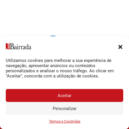
Utilizamos cookies para melhorar a sua experiência de
Siga-nos
O Jornal da Bairrada
navegação, apresentar anúncios ou conteúdos
personalizados e analisar o nosso tráfego. Ao clicar em
Facebook
Contactos
"Aceitar", concorda com a utilização de cookies.
Instagram
Ficha Técnica
YouTube
Estatuto Editorial
Aceitar
Termos e Condições
Personalizar
JORNAL DA BAIRRADA
Assine o
a
Assinar
0,34€
© 2026 Jornal da Bairrada
partir de
/semana
Termos e Condições