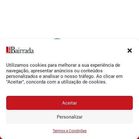
Utilizamos cookies para melhorar a sua experiência de
Siga-nos
O Jornal da Bairrada
navegação, apresentar anúncios ou conteúdos
personalizados e analisar o nosso tráfego. Ao clicar em
Facebook
Contactos
"Aceitar", concorda com a utilização de cookies.
Instagram
Ficha Técnica
YouTube
Estatuto Editorial
Aceitar
Termos e Condições
Personalizar
JORNAL DA BAIRRADA
Assine o
a
Assinar
0,34€
© 2026 Jornal da Bairrada
partir de
/semana
Termos e Condições