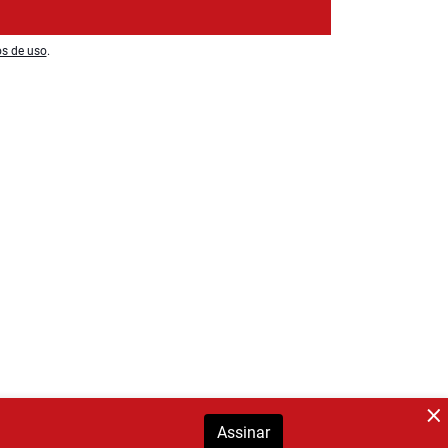
os de uso
.
Assinar