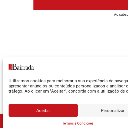
Ao subsc
Siga-nos
Utilizamos cookies para melhorar a sua experiência de naveg
Facebook
apresentar anúncios ou conteúdos personalizados e analisar 
tráfego. Ao clicar em "Aceitar", concorda com a utilização de 
Instagram
YouTube
Aceitar
Personalizar
JORNA
Assine o
Termos e Condições
© 2026 Jornal da Bairrada