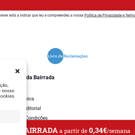
rever está a indicar que leu e compreendeu a nossa
Política de Privacidade e Term
O Jornal da Bairrada
ação,
Contactos
o nosso
cookies.
Ficha Técnica
Estatuto Editorial
Termos e Condições
L DA BAIRRADA
0,34€
a partir de
/semana