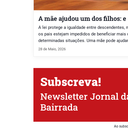
A mãe ajudou um dos filhos: e 
A lei protege a igualdade entre descendentes, 
os pais estejam impedidos de beneficiar mais 
determinadas situações. Uma mãe pode ajudar
dos filhos?Sim. Uma mãe pode ajudar um filho 
28 de Maio, 2026
dívidas, contribuir para a compra de casa ou en
Subscreva!
Newsletter Jornal d
Bairrada
Ao subsc