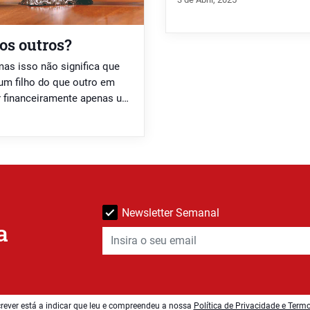
os outros?
mas isso não significa que
um filho do que outro em
 financeiramente apenas um
com dinheiro, pagar-lhe
tregar-lhe uma […]
Newsletter Semanal
a
rever está a indicar que leu e compreendeu a nossa
Política de Privacidade e Term