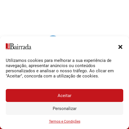
Utilizamos cookies para melhorar a sua experiência de
Siga-nos
O Jornal da Bairrada
navegação, apresentar anúncios ou conteúdos
personalizados e analisar o nosso tráfego. Ao clicar em
Facebook
Contactos
"Aceitar", concorda com a utilização de cookies.
Instagram
Ficha Técnica
YouTube
Estatuto Editorial
Aceitar
Termos e Condições
Personalizar
JORNAL DA BAIRRADA
Assine o
a
Assinar
0,34€
© 2026 Jornal da Bairrada
partir de
/semana
Termos e Condições