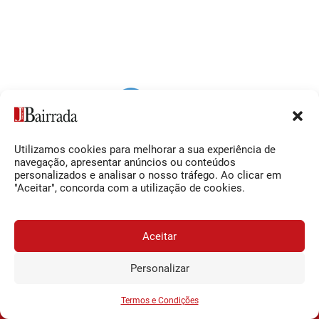
Utilizamos cookies para melhorar a sua experiência de
Siga-nos
O Jornal da Bairrada
navegação, apresentar anúncios ou conteúdos
personalizados e analisar o nosso tráfego. Ao clicar em
Facebook
Contactos
"Aceitar", concorda com a utilização de cookies.
Instagram
Ficha Técnica
YouTube
Estatuto Editorial
Aceitar
Termos e Condições
Personalizar
JORNAL DA BAIRRADA
Assine o
a
Assinar
0,34€
© 2026 Jornal da Bairrada
partir de
/semana
Termos e Condições