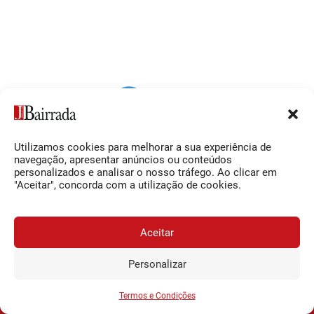
Utilizamos cookies para melhorar a sua experiência de
Siga-nos
O Jornal da Bairrada
navegação, apresentar anúncios ou conteúdos
personalizados e analisar o nosso tráfego. Ao clicar em
Facebook
Contactos
"Aceitar", concorda com a utilização de cookies.
Instagram
Ficha Técnica
YouTube
Estatuto Editorial
Aceitar
Termos e Condições
Personalizar
JORNAL DA BAIRRADA
Assine o
a
Assinar
0,34€
© 2026 Jornal da Bairrada
partir de
/semana
Termos e Condições