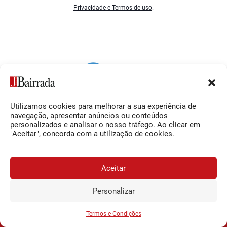
Privacidade e Termos de uso
.
Utilizamos cookies para melhorar a sua experiência de
Siga-nos
O Jornal da Bairrada
navegação, apresentar anúncios ou conteúdos
personalizados e analisar o nosso tráfego. Ao clicar em
Facebook
Contactos
"Aceitar", concorda com a utilização de cookies.
Instagram
Ficha Técnica
YouTube
Estatuto Editorial
Aceitar
Termos e Condições
Personalizar
JORNAL DA BAIRRADA
Assine o
a
Assinar
0,34€
© 2026 Jornal da Bairrada
partir de
/semana
Termos e Condições