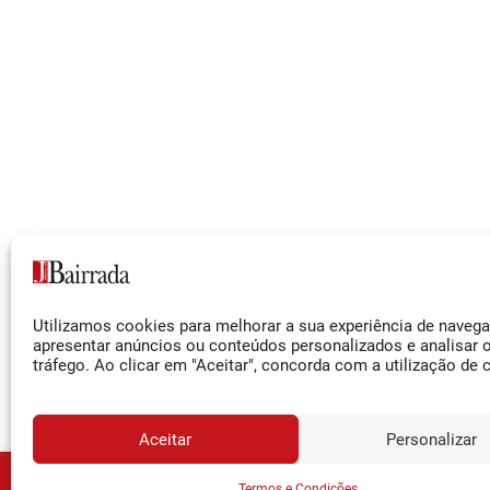
Siga-nos
Utilizamos cookies para melhorar a sua experiência de naveg
Facebook
apresentar anúncios ou conteúdos personalizados e analisar 
tráfego. Ao clicar em "Aceitar", concorda com a utilização de 
Instagram
YouTube
Aceitar
Personalizar
JORNA
Termos e Condições