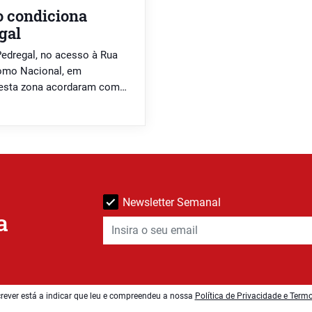
o condiciona
gal
Pedregal, no acesso à Rua
romo Nacional, em
desta zona acordaram com
os, terá sido um
imeiras horas da manhã […]
Newsletter Semanal
a
rever está a indicar que leu e compreendeu a nossa
Política de Privacidade e Term