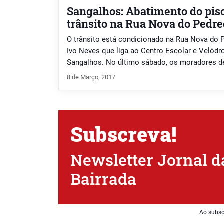
Sangalhos: Abatimento do pis
trânsito na Rua Nova do Pedre
O trânsito está condicionado na Rua Nova do 
Ivo Neves que liga ao Centro Escolar e Velód
Sangalhos. No último sábado, os moradores 
um enorme abatimento na via. Segundo apurám
8 de Março, 2017
automobilista que ao passar ali durante as pr
Subscreva!
Newsletter Jornal d
Bairrada
Ao subsc