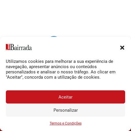
Utilizamos cookies para melhorar a sua experiência de
Siga-nos
O Jornal da Bairrada
navegação, apresentar anúncios ou conteúdos
personalizados e analisar o nosso tráfego. Ao clicar em
Facebook
Contactos
"Aceitar", concorda com a utilização de cookies.
Instagram
Ficha Técnica
YouTube
Estatuto Editorial
Aceitar
Termos e Condições
Personalizar
JORNAL DA BAIRRADA
Assine o
a
Assinar
0,34€
© 2026 Jornal da Bairrada
partir de
/semana
Termos e Condições