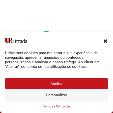
Utilizamos cookies para melhorar a sua experiência de
Siga-nos
O Jornal da Bairrada
navegação, apresentar anúncios ou conteúdos
personalizados e analisar o nosso tráfego. Ao clicar em
Facebook
Contactos
"Aceitar", concorda com a utilização de cookies.
Instagram
Ficha Técnica
YouTube
Estatuto Editorial
Aceitar
Termos e Condições
Personalizar
JORNAL DA BAIRRADA
Assine o
a
Assinar
0,34€
© 2026 Jornal da Bairrada
partir de
/semana
Termos e Condições