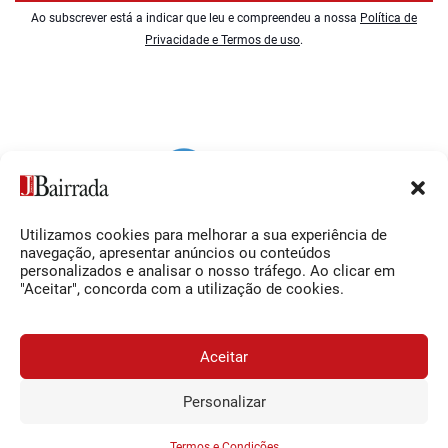
Ao subscrever está a indicar que leu e compreendeu a nossa
Política de
Privacidade e Termos de uso
.
Utilizamos cookies para melhorar a sua experiência de
Siga-nos
O Jornal da Bairrada
navegação, apresentar anúncios ou conteúdos
personalizados e analisar o nosso tráfego. Ao clicar em
Facebook
Contactos
"Aceitar", concorda com a utilização de cookies.
Instagram
Ficha Técnica
YouTube
Estatuto Editorial
Aceitar
Termos e Condições
Personalizar
JORNAL DA BAIRRADA
Assine o
a
Assinar
0,34€
© 2026 Jornal da Bairrada
partir de
/semana
Termos e Condições