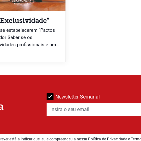
Exclusividade”
e se estabelecerem “Pactos
dor Saber se os
vidades profissionais é uma
 no atual contexto
ue a regra geral é a de que
Newsletter Semanal
a
rever está a indicar que leu e compreendeu a nossa
Política de Privacidade e Term