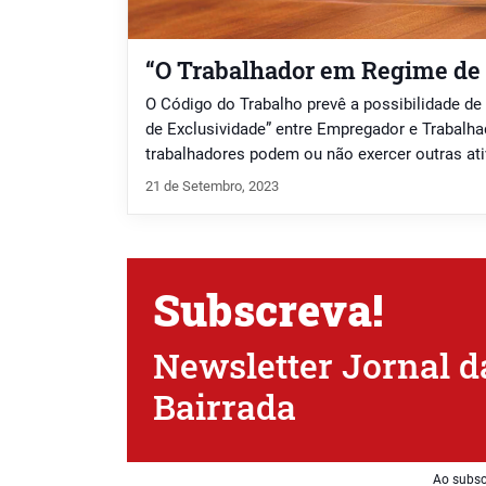
“O Trabalhador em Regime de 
O Código do Trabalho prevê a possibilidade d
de Exclusividade” entre Empregador e Trabalha
trabalhadores podem ou não exercer outras ati
questão que se revela, muitas vezes, essencial
21 de Setembro, 2023
laboral.Afirme-se, enquanto ponto de partida, q
os trabalhadores […]
Subscreva!
Newsletter Jornal d
Bairrada
Ao subsc