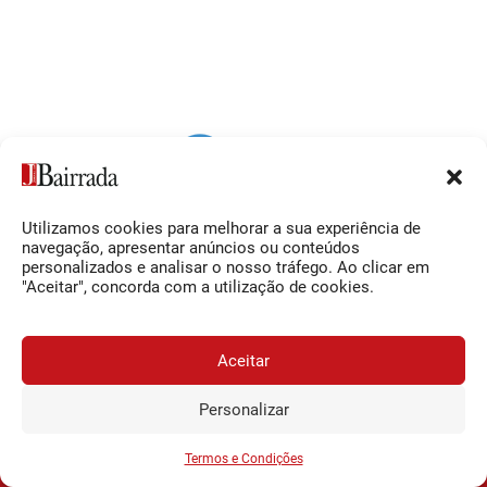
Utilizamos cookies para melhorar a sua experiência de
Siga-nos
O Jornal da Bairrada
navegação, apresentar anúncios ou conteúdos
personalizados e analisar o nosso tráfego. Ao clicar em
Facebook
Contactos
"Aceitar", concorda com a utilização de cookies.
Instagram
Ficha Técnica
YouTube
Estatuto Editorial
Aceitar
Termos e Condições
Personalizar
JORNAL DA BAIRRADA
Assine o
a
Assinar
0,34€
© 2026 Jornal da Bairrada
partir de
/semana
Termos e Condições