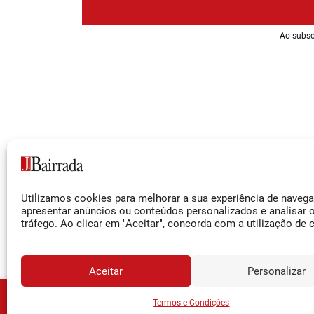
Ao subsc
Siga-nos
Utilizamos cookies para melhorar a sua experiência de naveg
Facebook
apresentar anúncios ou conteúdos personalizados e analisar 
tráfego. Ao clicar em "Aceitar", concorda com a utilização de 
Instagram
YouTube
Aceitar
Personalizar
JORNA
Assine o
Termos e Condições
© 2026 Jornal da Bairrada