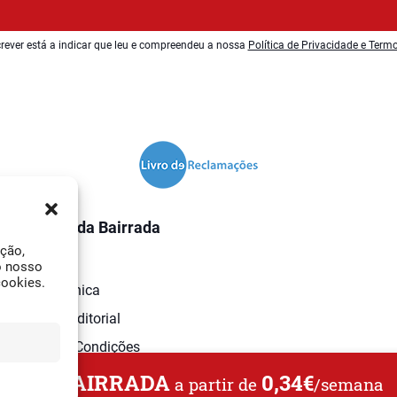
rever está a indicar que leu e compreendeu a nossa
Política de Privacidade e Term
O Jornal da Bairrada
ação,
Contactos
o nosso
cookies.
Ficha Técnica
Estatuto Editorial
Termos e Condições
L DA BAIRRADA
0,34€
a partir de
/semana