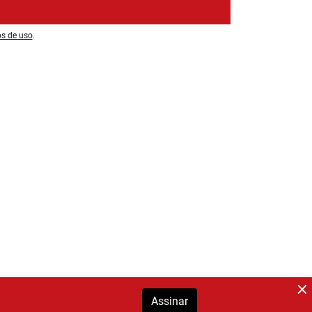
os de uso
.
Assinar