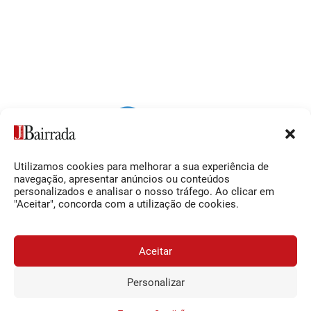
Utilizamos cookies para melhorar a sua experiência de
Siga-nos
O Jornal da Bairrada
navegação, apresentar anúncios ou conteúdos
personalizados e analisar o nosso tráfego. Ao clicar em
Facebook
Contactos
"Aceitar", concorda com a utilização de cookies.
Instagram
Ficha Técnica
YouTube
Estatuto Editorial
Aceitar
Termos e Condições
Personalizar
JORNAL DA BAIRRADA
Assine o
a
Assinar
© 2026 Jornal da Bairrada