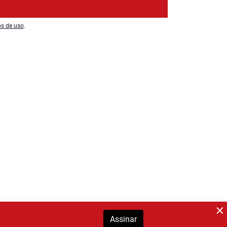
os de uso
.
Assinar