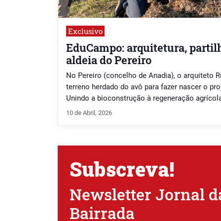
Exclusivo
EduCampo: arquitetura, partil
aldeia do Pereiro
No Pereiro (concelho de Anadia), o arquiteto 
terreno herdado do avô para fazer nascer o p
Unindo a bioconstrução à regeneração agrícola
trabalho comunitário contraria a pressa do m
10 de Abril, 2026
vida no campo e a aprendizagem coletiva atrav
Subscreva!
Newsletter Jornal d
Bairrada