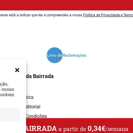
rever está a indicar que leu e compreendeu a nossa
Política de Privacidade e Term
O Jornal da Bairrada
ação,
Contactos
o nosso
cookies.
Ficha Técnica
Estatuto Editorial
Termos e Condições
L DA BAIRRADA
0,34€
a partir de
/semana