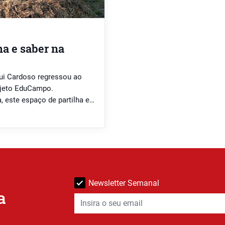
ha e saber na
Rui Cardoso regressou ao
rojeto EduCampo.
, este espaço de partilha e
undo moderno, celebrando a
és das “ajudadas”.
Newsletter Semanal
a