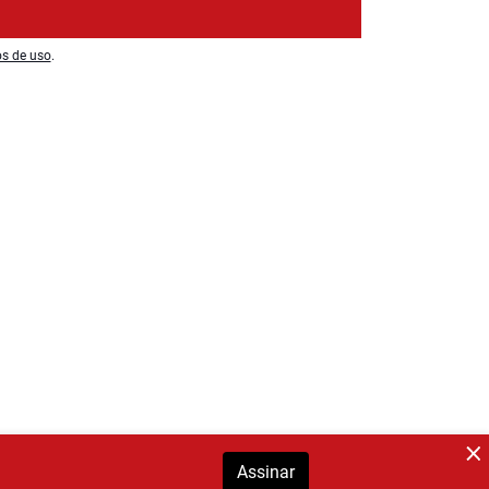
os de uso
.
Assinar