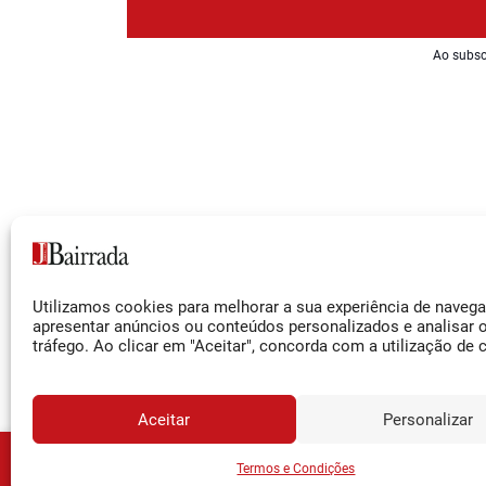
Ao subsc
Siga-nos
Utilizamos cookies para melhorar a sua experiência de naveg
Facebook
apresentar anúncios ou conteúdos personalizados e analisar 
tráfego. Ao clicar em "Aceitar", concorda com a utilização de 
Instagram
YouTube
Aceitar
Personalizar
JORNA
Assine o
Termos e Condições
© 2026 Jornal da Bairrada