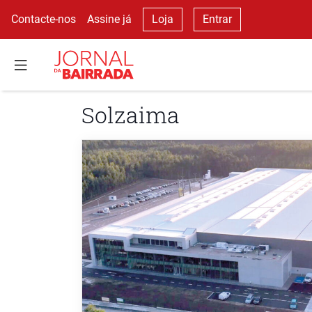
Contacte-nos
Assine já
Loja
Entrar
Solzaima