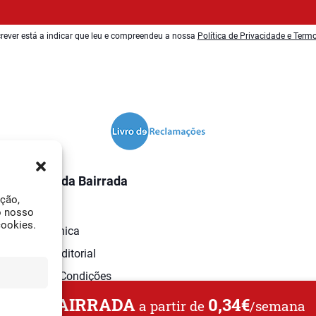
rever está a indicar que leu e compreendeu a nossa
Política de Privacidade e Term
O Jornal da Bairrada
ação,
Contactos
o nosso
cookies.
Ficha Técnica
Estatuto Editorial
Termos e Condições
L DA BAIRRADA
0,34€
a partir de
/semana