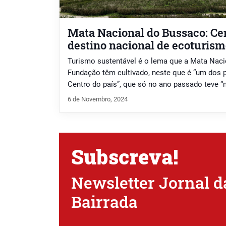
Mata Nacional do Bussaco: Cen
destino nacional de ecoturis
Turismo sustentável é o lema que a Mata Naci
Fundação têm cultivado, neste que é “um dos p
Centro do país”, que só no ano passado teve “m
diversas partes do mundo”, afirma Guilherme Du
6 de Novembro, 2024
Fundação Mata do Bussaco.
Subscreva!
Newsletter Jornal d
Bairrada