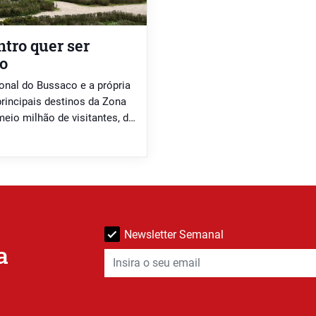
tro quer ser
mo
onal do Bussaco e a própria
rincipais destinos da Zona
eio milhão de visitantes, de
arte, presidente da
Newsletter Semanal
a