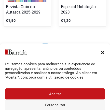
Revista Guia do
Especial Habitação
Autarca 2025-2029
2023
€
1,50
€
1,20
Utilizamos cookies para melhorar a sua experiência de
Siga-nos
O Jornal da Bairrada
navegação, apresentar anúncios ou conteúdos
personalizados e analisar o nosso tráfego. Ao clicar em
Facebook
Contactos
"Aceitar", concorda com a utilização de cookies.
Instagram
Ficha Técnica
YouTube
Estatuto Editorial
Aceitar
Termos e Condições
Personalizar
JORNAL DA BAIRRADA
Assine o
a