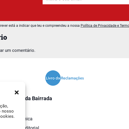
rever está a indicar que leu e compreendeu a nossa
Política de Privacidade e Term
io
car um comentário.
O Jornal da Bairrada
ação,
Contactos
o nosso
cookies.
Ficha Técnica
Estatuto Editorial