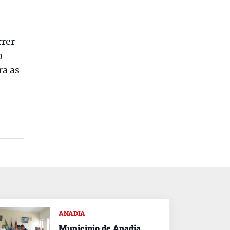
rrer
o
ra as
ANADIA
Município de Anadia