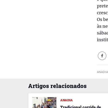
prete
cres
Os be
às ne
sábad
insti
ANADIA
Artigos relacionados
ANADIA
Tradicional corrida de