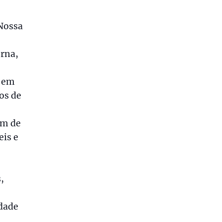
Nossa
erna,
e em
os de
ém de
eis e
,
idade