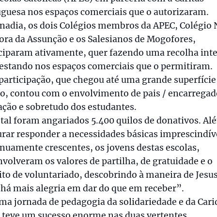
guesa nos espaços comerciais que o autorizaram.
nadia, os dois Colégios membros da APEC, Colégio 
ra da Assunção e os Salesianos de Mogofores,
ciparam ativamente, quer fazendo uma recolha int
estando nos espaços comerciais que o permitiram.
participação, que chegou até uma grande superfíci
o, contou com o envolvimento de pais / encarregad
ção e sobretudo dos estudantes.
tal foram angariados 5.400 quilos de donativos. Al
rar responder a necessidades básicas imprescindív
nuamente crescentes, os jovens destas escolas,
volveram os valores de partilha, de gratuidade e o
ito de voluntariado, descobrindo à maneira de Jesus
há mais alegria em dar do que em receber”.
ma jornada de pedagogia da solidariedade e da Car
 teve um sucesso enorme nas duas vertentes