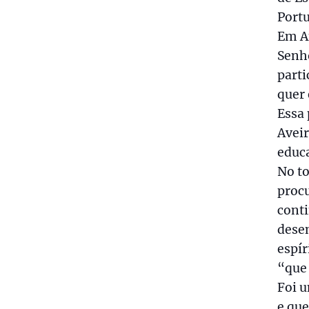
Portu
Em A
Senho
parti
quer 
Essa 
Aveir
educa
No to
procu
conti
desen
espír
“que 
Foi u
e que