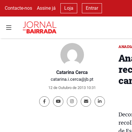
Contacte-nos
Assine já
Loja
Entrar
ANADI
An
re
Catarina Cerca
ca
catarina.i.cerca@jb.pt
12 de Outubro de 2013 10:31
Deco
reco
de Es