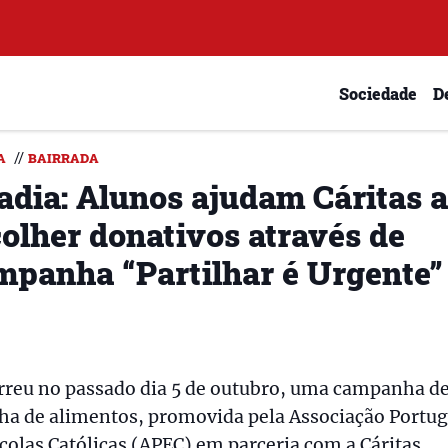
Sociedade
D
//
A
BAIRRADA
adia: Alunos ajudam Cáritas a
colher donativos através de
mpanha “Partilhar é Urgente”
rreu no passado dia 5 de outubro, uma campanha d
lha de alimentos, promovida pela Associação Portu
colas Católicas (APEC) em parceria com a Cáritas