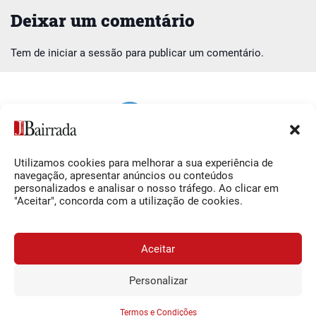
Deixar um comentário
Tem de
iniciar a sessão
para publicar um comentário.
Utilizamos cookies para melhorar a sua experiência de
Siga-nos
O Jornal da Bairrada
navegação, apresentar anúncios ou conteúdos
personalizados e analisar o nosso tráfego. Ao clicar em
Facebook
Contactos
"Aceitar", concorda com a utilização de cookies.
Instagram
Ficha Técnica
YouTube
Estatuto Editorial
Aceitar
Termos e Condições
Personalizar
JORNAL DA BAIRRADA
Assine o
a
Assinar
0,34€
© 2026 Jornal da Bairrada
partir de
/semana
Termos e Condições