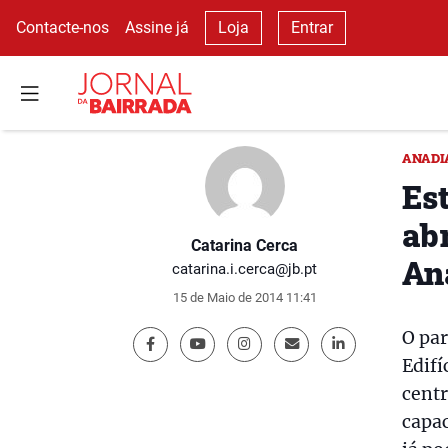
Contacte-nos
Assine já
Loja
Entrar
ANADI
Es
abr
Catarina Cerca
An
catarina.i.cerca@jb.pt
15 de Maio de 2014 11:41
O pa
Edifí
centr
capac