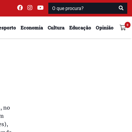
esporto
Economia
Cultura
Educação
Opinião
, no
om
es),