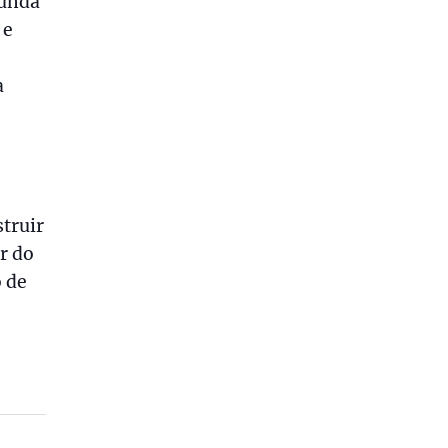
gunda
 e
a
struir
r do
o de