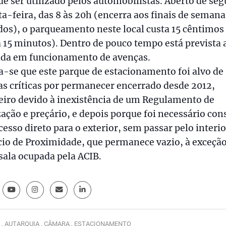
de ser utilizado pelos automobilistas. Aberto de se
ta-feira, das 8 às 20h (encerra aos finais de semana
dos), o parqueamento neste local custa 15 cêntimos
 15 minutos). Dentro de pouco tempo está prevista 
ada em funcionamento de avenças.
a-se que este parque de estacionamento foi alvo de
s críticas por permanecer encerrado desde 2012,
eiro devido à inexistência de um Regulamento de
zação e preçário, e depois porque foi necessário con
esso direto para o exterior, sem passar pelo interio
cio de Proximidade, que permanece vazio, à exceçã
ala ocupada pela ACIB.
 ,
AUTARQUIA ,
CÂMARA ,
ESTACIONAMENTO