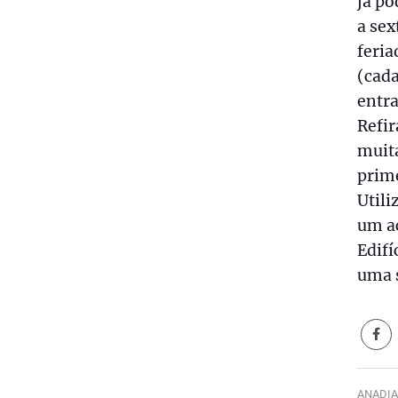
já po
a sex
feria
(cada
entr
Refir
muita
prim
Utili
um ac
Edifí
uma s
ANADIA