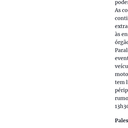
poder
As c
conti
extra
às en
órgão
Paral
event
veícu
motoc
tem 
périp
rumo 
13h30
Pales