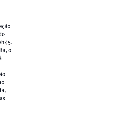
ceção
do
9h45.
ia, o
á
ção
no
ia,
das