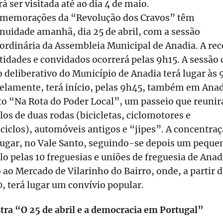
á ser visitada até ao dia 4 de maio.
omemorações da “Revolução dos Cravos” têm
nuidade amanhã, dia 25 de abril, com a sessão
ordinária da Assembleia Municipal de Anadia. A re
tidades e convidados ocorrerá pelas 9h15. A sessão 
 deliberativo do Município de Anadia terá lugar às 
elamente, terá início, pelas 9h45, também em Anad
o “Na Rota do Poder Local”, um passeio que reunir
los de duas rodas (bicicletas, ciclomotores e
iclos), automóveis antigos e “jipes”. A concentra
lugar, no Vale Santo, seguindo-se depois um peque
lo pelas 10 freguesias e uniões de freguesia de Anad
ao Mercado de Vilarinho do Bairro, onde, a partir 
, terá lugar um convívio popular.
tra “O 25 de abril e a democracia em Portugal”