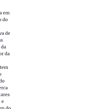
ia em
o do
va de
as
 da
or da
 tem
o
ado
erca
tares
 e
lém do