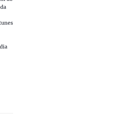
nda
tunes
dia