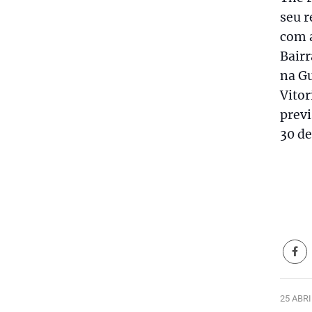
seu r
com a
Bair
na Gu
Vitor
previ
30 de
25 ABRI