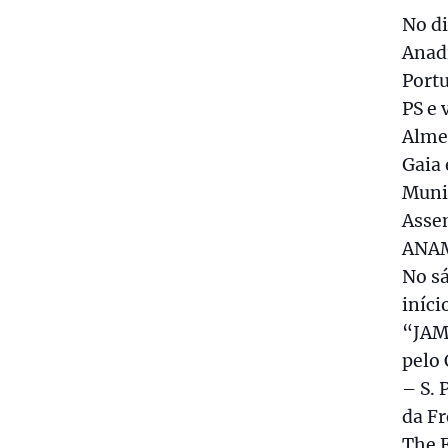
No di
Anadi
Portu
PS e 
Almei
Gaia 
Muni
Asse
ANA
No sá
iníci
“JAM 
pelo 
– S. 
da Fr
The F