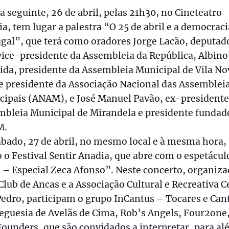
a seguinte, 26 de abril, pelas 21h30, no Cineteatro
a, tem lugar a palestra “O 25 de abril e a democrac
gal”, que terá como oradores Jorge Lacão, deputad
vice-presidente da Assembleia da República, Albino
da, presidente da Assembleia Municipal de Vila No
e presidente da Associação Nacional das Assemblei
cipais (ANAM), e José Manuel Pavão, ex-presidente
mbleia Municipal de Mirandela e presidente fundad
M.
bado, 27 de abril, no mesmo local e à mesma hora,
o o Festival Sentir Anadia, que abre com o espetácul
– Especial Zeca Afonso”. Neste concerto, organiz
Club de Ancas e a Associação Cultural e Recreativa C
Pedro, participam o grupo InCantus – Tocares e Can
eguesia de Avelãs de Cima, Rob’s Angels, Four2one,
ounders, que são convidados a interpretar, para a