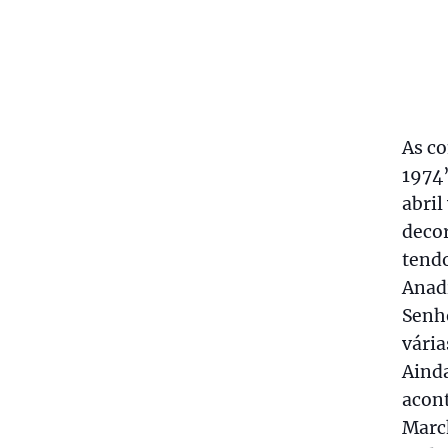
As co
1974”
abril
decor
tendo
Anadi
Senh
vária
Ainda
acon
March