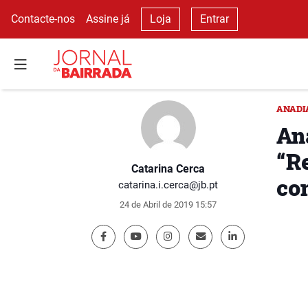
Contacte-nos
Assine já
Loja
Entrar
ANADI
An
“R
Catarina Cerca
co
catarina.i.cerca@jb.pt
24 de Abril de 2019 15:57