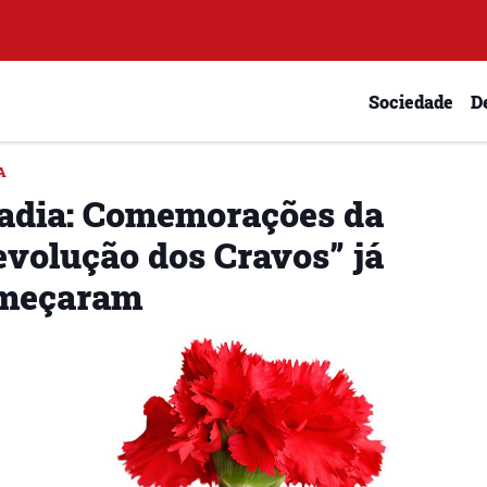
Sociedade
D
A
adia: Comemorações da
evolução dos Cravos” já
meçaram