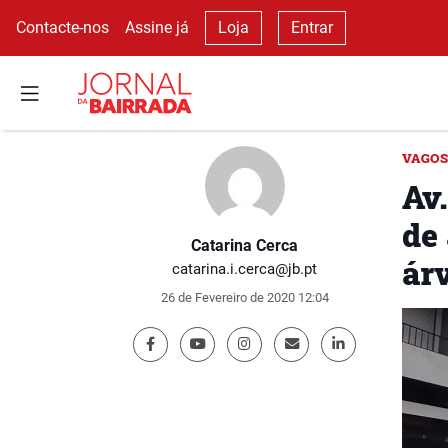
Contacte-nos
Assine já
Loja
Entrar
VAGOS
Av.
de 
Catarina Cerca
ár
catarina.i.cerca@jb.pt
26 de Fevereiro de 2020 12:04