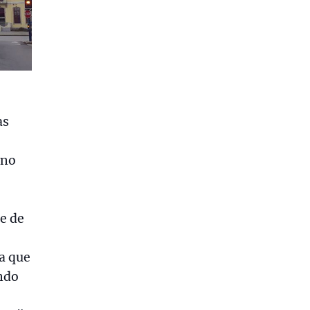
as
 no
e de
a que
endo