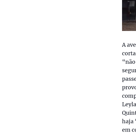
A ave
corta
“não
segu
pass
prov
compe
Leyla
Quint
haja 
em co