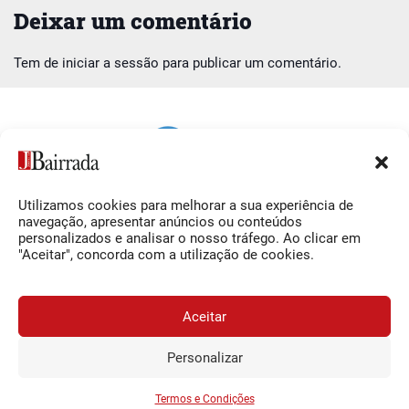
Deixar um comentário
Tem de
iniciar a sessão
para publicar um comentário.
Utilizamos cookies para melhorar a sua experiência de
Siga-nos
O Jornal da Bairrada
navegação, apresentar anúncios ou conteúdos
personalizados e analisar o nosso tráfego. Ao clicar em
Facebook
Contactos
"Aceitar", concorda com a utilização de cookies.
Instagram
Ficha Técnica
YouTube
Estatuto Editorial
Aceitar
Termos e Condições
Personalizar
JORNAL DA BAIRRADA
Assine o
a
Assinar
0,34€
© 2026 Jornal da Bairrada
partir de
/semana
Termos e Condições