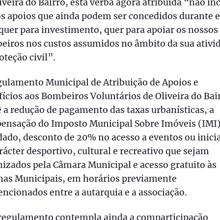
iveira do Bairro, esta verba agora atribuída “não inc
s apoios que ainda podem ser concedidos durante e
quer para investimento, quer para apoiar os nossos
eiros nos custos assumidos no âmbito da sua ativi
oteção civil”.
ulamento Municipal de Atribuição de Apoios e
ícios aos Bombeiros Voluntários de Oliveira do Bai
 a redução de pagamento das taxas urbanísticas, a
ensação do Imposto Municipal Sobre Imóveis (IMI
dado, desconto de 20% no acesso a eventos ou inici
rácter desportivo, cultural e recreativo que sejam
izados pela Câmara Municipal e acesso gratuito às
inas Municipais, em horários previamente
ncionados entre a autarquia e a associação.
 regulamento contempla ainda a comparticipação