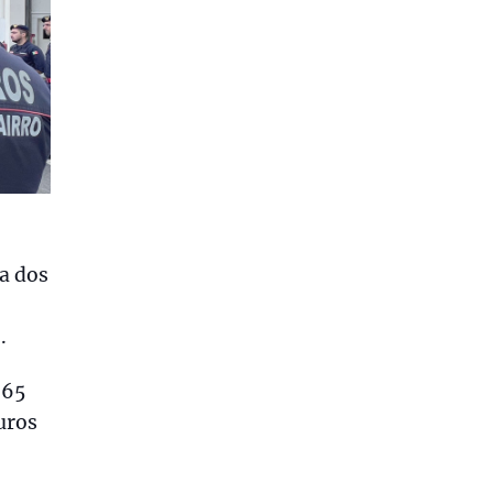
a dos
.
 65
uros