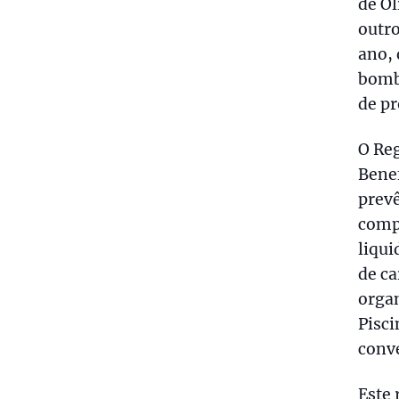
de Ol
outro
ano, 
bomb
de pr
O Reg
Benef
prevê
comp
liqui
de ca
organ
Pisc
conve
Este