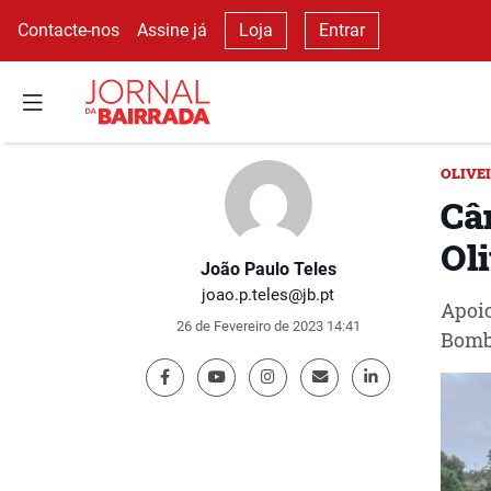
Contacte-nos
Assine já
Loja
Entrar
OLIVE
Câ
Oli
João Paulo Teles
joao.p.teles@jb.pt
Apoio
26 de Fevereiro de 2023 14:41
Bombe