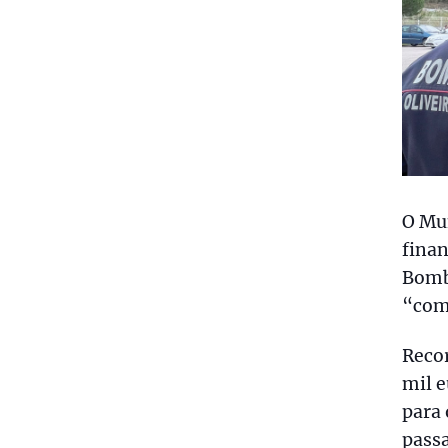
O Mun
finan
Bomb
“com 
Recor
mil e
para 
passa