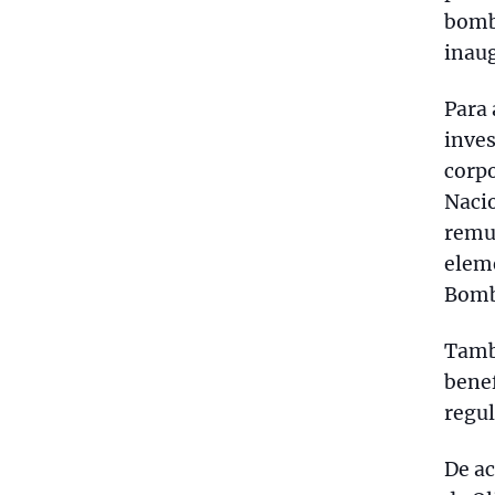
bomb
inau
Para 
inve
corpo
Nacio
remun
elem
Bombe
Tamb
benef
regul
De a