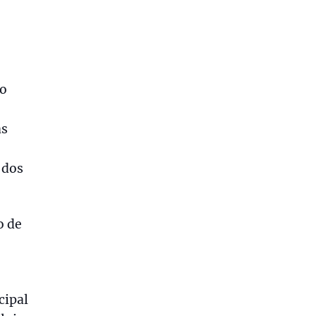
do
as
 dos
o de
cipal