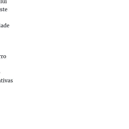
lui
ste
dade
rro
)
ativas