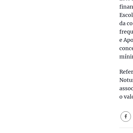
finan
Escol
da co
frequ
e Apo
conce
míni
Refe
Notur
assoc
o val