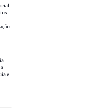
ocial
ntos
mação
ia
la
uia e