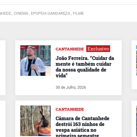
HEDE ,
CINEMA ,
EPOPEIA GANDAREZA ,
FILME
Exclusivo
CANTANHEDE
João Ferreira. “Cuidar da
mente é também cuidar
da nossa qualidade de
vida”
30 de Julho, 2026
CANTANHEDE
Câmara de Cantanhede
destrói 163 ninhos de
vespa asiática no
primeiro semestre