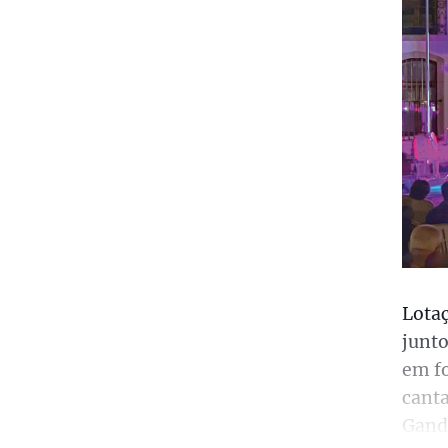
Lotaç
junto
em fo
canta
Gand