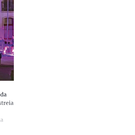
ada
streia
ia