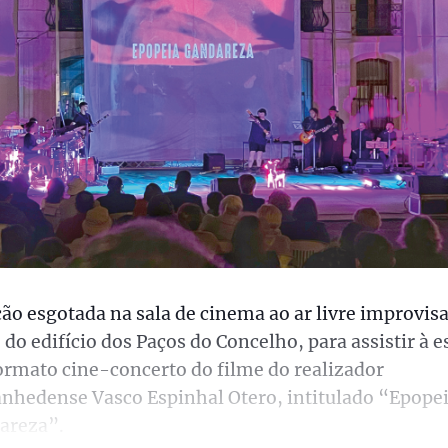
ão esgotada na sala de cinema ao ar livre improvis
 do edifício dos Paços do Concelho, para assistir à e
rmato cine-concerto do filme do realizador
nhedense Vasco Espinhal Otero, intitulado “Epope
areza”.