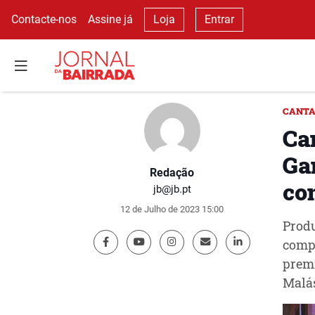
Contacte-nos
Assine já
Loja
Entrar
CANTA
Ca
Ga
Redação
co
jb@jb.pt
12 de Julho de 2023 15:00
Produ
compo
premi
Malás