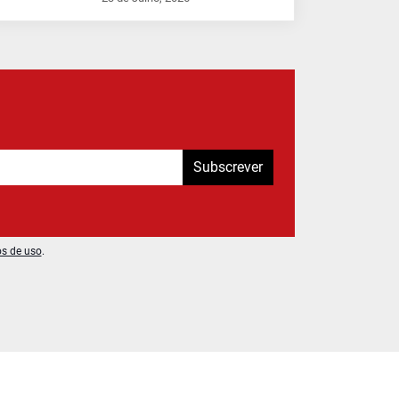
Subscrever
os de uso
.