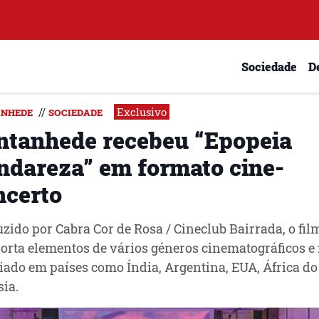
Sociedade
D
Exclusivo
//
NHEDE
SOCIEDADE
ntanhede recebeu “Epopeia
ndareza” em formato cine-
ncerto
zido por Cabra Cor de Rosa / Cineclub Bairrada, o fil
rta elementos de vários géneros cinematográficos e f
ado em países como Índia, Argentina, EUA, África do 
ia.