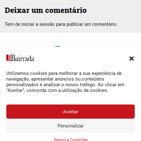
Deixar um comentário
Tem de
iniciar a sessão
para publicar um comentário.
Utilizamos cookies para melhorar a sua experiência de
Siga-nos
O Jornal da Bairrada
navegação, apresentar anúncios ou conteúdos
personalizados e analisar o nosso tráfego. Ao clicar em
Facebook
Contactos
"Aceitar", concorda com a utilização de cookies.
Instagram
Ficha Técnica
YouTube
Estatuto Editorial
Aceitar
Termos e Condições
Personalizar
JORNAL DA BAIRRADA
Assine o
a
Assinar
0,34€
© 2026 Jornal da Bairrada
partir de
/semana
Termos e Condições