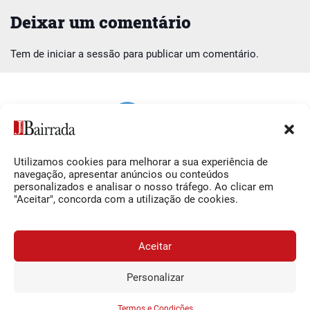
Deixar um comentário
Tem de
iniciar a sessão
para publicar um comentário.
Utilizamos cookies para melhorar a sua experiência de
Siga-nos
O Jornal da Bairrada
navegação, apresentar anúncios ou conteúdos
personalizados e analisar o nosso tráfego. Ao clicar em
Facebook
Contactos
"Aceitar", concorda com a utilização de cookies.
Instagram
Ficha Técnica
YouTube
Estatuto Editorial
Aceitar
Termos e Condições
Personalizar
JORNAL DA BAIRRADA
Assine o
a
Assinar
0,34€
© 2026 Jornal da Bairrada
partir de
/semana
Termos e Condições