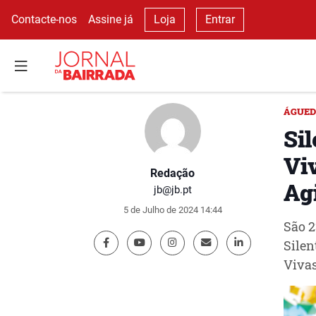
Contacte-nos
Assine já
Loja
Entrar
ÁGUE
Si
Vi
Redação
Ag
jb@jb.pt
5 de Julho de 2024 14:44
São 2
Silen
Vivas