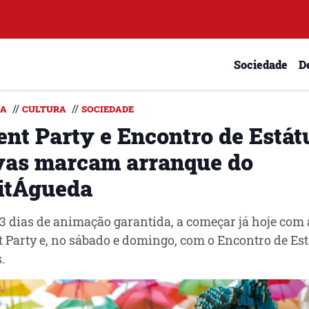
Sociedade
D
//
//
DA
CULTURA
SOCIEDADE
lent Party e Encontro de Estát
vas marcam arranque do
itÁgueda
3 dias de animação garantida, a começar já hoje com 
t Party e, no sábado e domingo, com o Encontro de Es
.