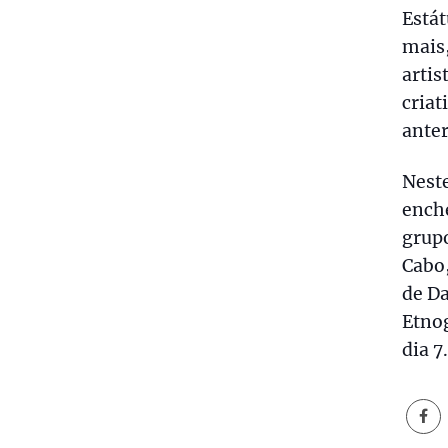
Estát
mais,
artis
criat
anter
Neste
enche
grupo
Cabo,
de Da
Etnog
dia 7.