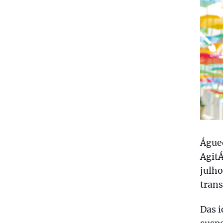
Águe
AgitÁ
julho
trans
Das i