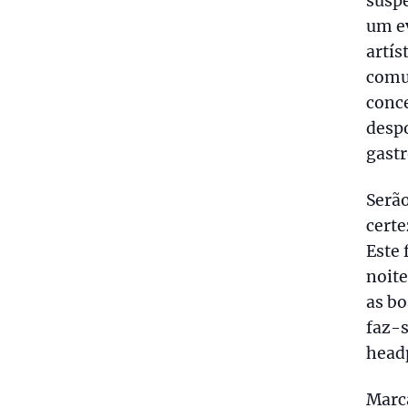
suspe
um ev
artís
comun
conce
despo
gast
Serão
certe
Este 
noite
as bo
faz-s
head
Marc