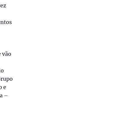
vez
entos
e vão
do
Grupo
o e
ga –