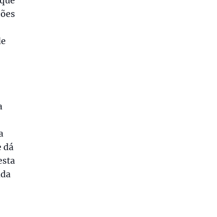
 que
ções
de
a
a
e dá
esta
ada