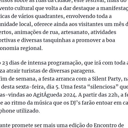
nsos sobre as ruas da cidade, este festival, mais do
ento cultural que volta a dar destaque a manifesta
ticas de vários quadrantes, envolvendo toda a
idade local, oferece ainda aos visitantes um mês 
rtos, animações de rua, artesanato, atividades
rtivas e diversas tasquinhas a promover a boa
ronomia regional.
 23 dias de intensa programação, que irá com toda 
za atrair turistas de diversas paragens.
fim de semana, a festa arranca com a Silent Party, n
 desta sexta-feira, dia 5. Uma festa “silenciosa” qu
as-vindas ao AgitÁgueda 2024. A partir das 22h, a f
e ao ritmo da música que os DJ’s farão entoar em c
phone utilizado.
ante promete ser mais uma edição do Encontro de