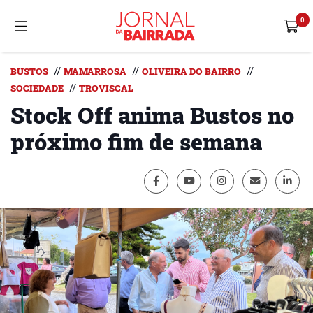
//
//
//
BUSTOS
MAMARROSA
OLIVEIRA DO BAIRRO
//
SOCIEDADE
TROVISCAL
Stock Off anima Bustos no
próximo fim de semana