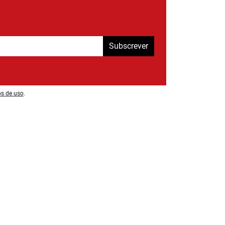
Subscrever
os de uso
.