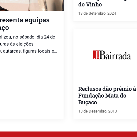
do Vinho
13 de Setembro, 2024
resenta equipas
nço
izou, no sábado, dia 24 de
turas às eleições
 autarcas, figuras locais e
da Mealhada, numa tarde que
ação de continuidade.
Reclusos dão prémio à
Fundação Mata do
Buçaco
18 de Dezembro, 2013