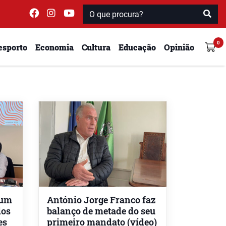
esporto
Economia
Cultura
Educação
Opinião
rum
António Jorge Franco faz
dos
balanço de metade do seu
es
primeiro mandato (vídeo)