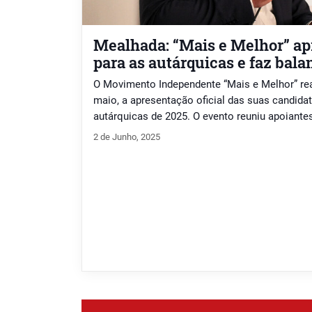
Mealhada: “Mais e Melhor” ap
para as autárquicas e faz bala
O Movimento Independente “Mais e Melhor” real
maio, a apresentação oficial das suas candida
autárquicas de 2025. O evento reuniu apoiantes,
cidadãos de todas as freguesias do concelho 
2 de Junho, 2025
ficou marcada por prestação de contas e afirm
Durante […]