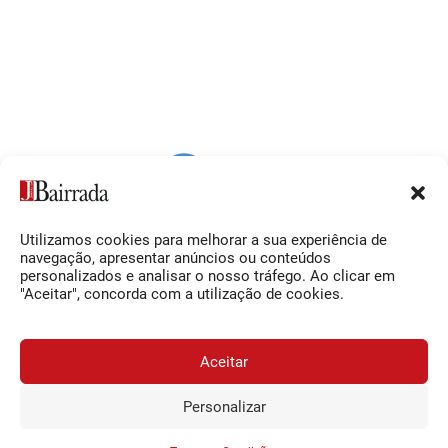
Utilizamos cookies para melhorar a sua experiência de
Siga-nos
O Jornal da Bairrada
navegação, apresentar anúncios ou conteúdos
personalizados e analisar o nosso tráfego. Ao clicar em
Facebook
Contactos
"Aceitar", concorda com a utilização de cookies.
Instagram
Ficha Técnica
YouTube
Estatuto Editorial
Aceitar
Termos e Condições
Personalizar
JORNAL DA BAIRRADA
Assine o
a
Assinar
© 2026 Jornal da Bairrada