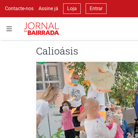
Contacte-nos
Assine já
Loja
Entrar
Calioásis