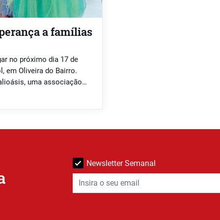
perança a famílias
ar no próximo dia 17 de
l, em Oliveira do Bairro.
Calioásis, uma associação
pediátrico. O concerto “Hope
Newsletter Semanal
a