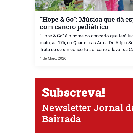
“Hope & Go”: Música que dá es
com cancro pediátrico
“Hope & Go” é o nome do concerto que terá lug
maio, às 17h, no Quartel das Artes Dr. Alípio So
Trata-se de um concerto solidário a favor da 
que dá apoio a famílias afetadas pelo cancro 
1 de Maio, 2026
& Go” […]
Subscreva!
Newsletter Jornal d
Bairrada