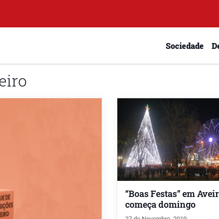
Sociedade
D
eiro
“Boas Festas” em Avei
começa domingo
27 de Novembro, 2019